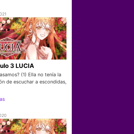
021
ulo 3 LUCIA
samos? (1) Ella no tenía la
ión de escuchar a escondidas,
as
020