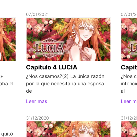
07/01/2021
07/01/2
Capitulo 4 LUCIA
Capit
?»
¿Nos casamos?(2) La única razón
¿Nos ca
aba el
por la que necesitaba una esposa
intenc
de
al
Leer mas
Leer m
31/12/2020
31/12/2
 quitó