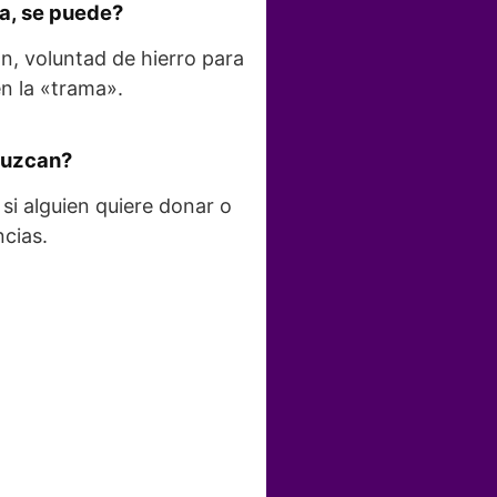
la, se puede?
n, voluntad de hierro para
en la «trama».
duzcan?
e si alguien quiere donar o
cias.