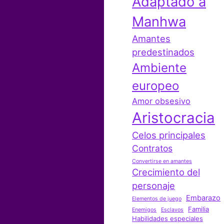
Adaptado a
Manhwa
Amantes
predestinados
Ambiente
europeo
Amor obsesivo
Aristocracia
Celos principales
Contratos
Convertirse en amantes
Crecimiento del
personaje
Embarazo
Elementos de juego
Familia
Enemigos
Esclavos
Habilidades especiales