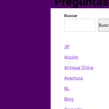
Preguntas
Buscar
Busc
3P
Acción
Antigua China
Aventura
BL
Blog