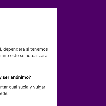
al, dependerá si tenemos
mano este se actualizará
 y ser anónimo?
rtar cuál sucia y vulgar
uede.