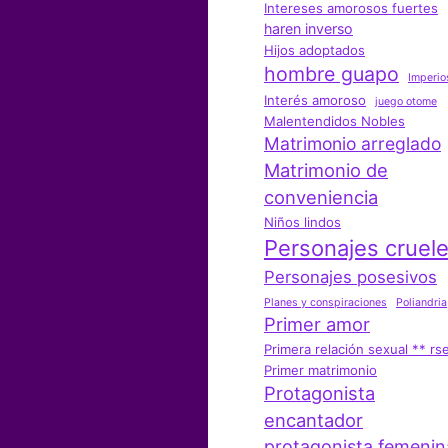
Intereses amorosos fuertes
haren inverso
Hijos adoptados
hombre guapo
Imperio
Interés amoroso
juego otome
Malentendidos Nobles
Matrimonio arreglado
Matrimonio de
conveniencia
Niños lindos
Personajes cruel
Personajes posesivos
Planes y conspiraciones
Poliandria
Primer amor
Primera relación sexual ** rs
Primer matrimonio
Protagonista
encantador
protagonista femenin