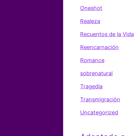
Oneshot
Realeza
Recuentos de la Vida
Reencarnación
Romance
sobrenatural
Tragedia
Transmigración
Uncategorized