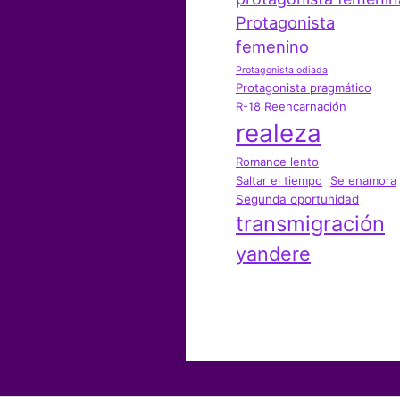
Protagonista
femenino
Protagonista odiada
Protagonista pragmático
R-18 Reencarnación
realeza
Romance lento
Saltar el tiempo
Se enamora
Segunda oportunidad
transmigración
yandere