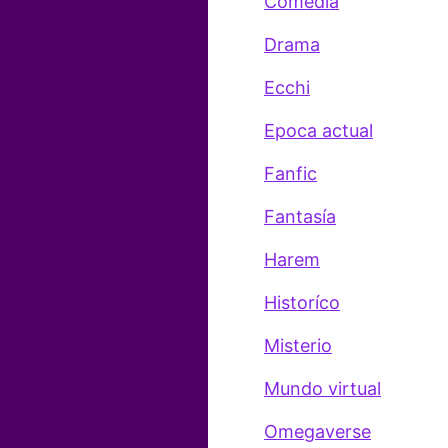
Comedia
Drama
Ecchi
Epoca actual
Fanfic
Fantasía
Harem
Historíco
Misterio
Mundo virtual
Omegaverse