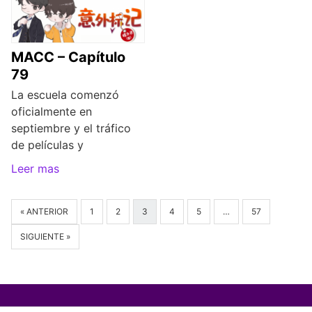
MACC – Capítulo
79
La escuela comenzó
oficialmente en
septiembre y el tráfico
de películas y
Leer mas
« ANTERIOR
1
2
3
4
5
…
57
SIGUIENTE »