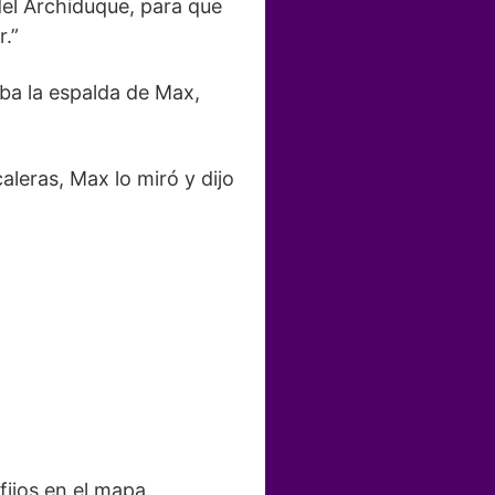
del Archiduque, para que
r.”
ba la espalda de Max,
leras, Max lo miró y dijo
 fijos en el mapa.