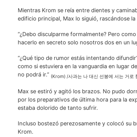
Mientras Krom se reía entre dientes y caminaba
edificio principal, Max lo siguió, rascándose la
“¿Debo disculparme formalmente? Pero como 
hacerlo en secreto solo nosotros dos en un lu
“¿Qué tipo de rumor estás intentando difundir
como si estuviera en la vanguardia en lugar d
no podrá ir.”
(Krom) /
사과는
나
대신
선봉에
서는
거로
Max se estiró y agitó los brazos. No pudo dor
por los preparativos de última hora para la ex
estaba dolorido de tanto sufrir.
Incluso bostezó perezosamente y colocó su b
Krom.