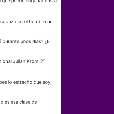
al que puede engañar hasta
n codazo en el hombro un
é durante unos días? ¿El
cional Julian Krom ‘?”
bes lo estrecho que soy,
o es esa clase de