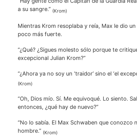
“Hay gente como el Capitán de la Guardia Re
a su sangre.”
(Krom)
Mientras Krom resoplaba y reía, Max le dio u
poco más fuerte.
“¿Qué? ¿Sigues molesto sólo porque te critiqu
excepcional Julian Krom?”
“¿Ahora ya no soy un ‘traidor’ sino el ‘el excep
(Krom)
“Oh, Dios mío. Sí. Me equivoqué. Lo siento. Sa
entonces, ¿qué hay de nuevo?”
“No lo sabía. El Max Schwaben que conozco n
hombre.”
(Krom)