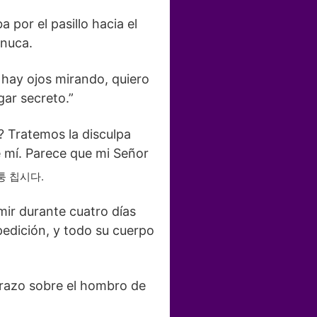
 por el pasillo hacia el
 nuca.
hay ojos mirando, quiero
gar secreto.”
? Tratemos la disculpa
e mí. Parece que mi Señor
퉁
칩시다.
mir durante cuatro días
pedición, y todo su cuerpo
razo sobre el hombro de