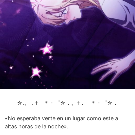
☆.。．†：＊・゜☆．。†．：＊・゜☆．
«No esperaba verte en un lugar como este a
altas horas de la noche».