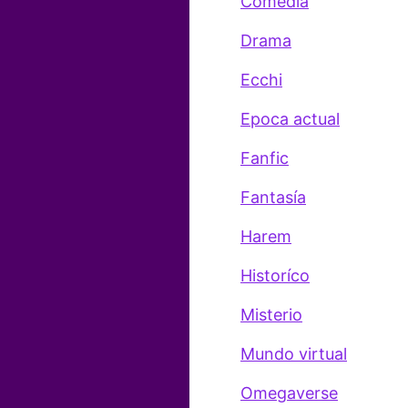
Comedia
Drama
Ecchi
Epoca actual
Fanfic
Fantasía
Harem
Historíco
Misterio
Mundo virtual
Omegaverse