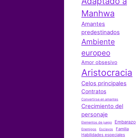
Adaptado a
Manhwa
Amantes
predestinados
Ambiente
europeo
Amor obsesivo
Aristocracia
Celos principales
Contratos
Convertirse en amantes
Crecimiento del
personaje
Embarazo
Elementos de juego
Familia
Enemigos
Esclavos
Habilidades especiales