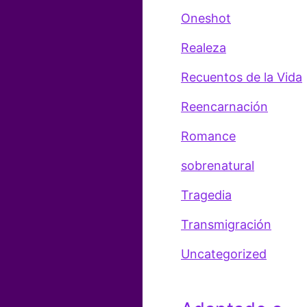
Oneshot
Realeza
Recuentos de la Vida
Reencarnación
Romance
sobrenatural
Tragedia
Transmigración
Uncategorized