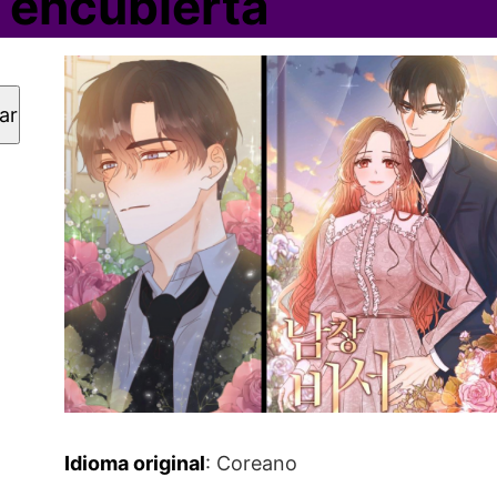
 encubierta
ar
Idioma original
: Coreano