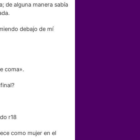
ta; de alguna manera sabía
ada.
miendo debajo de mí
te coma».
final?
ido r18
rece como mujer en el