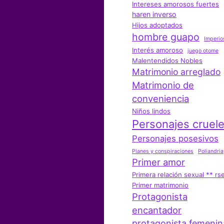
Intereses amorosos fuertes
haren inverso
Hijos adoptados
hombre guapo
Imperio
Interés amoroso
juego otome
Malentendidos Nobles
Matrimonio arreglado
Matrimonio de
conveniencia
Niños lindos
Personajes cruel
Personajes posesivos
Planes y conspiraciones
Poliandria
Primer amor
Primera relación sexual ** rs
Primer matrimonio
Protagonista
encantador
protagonista femenin