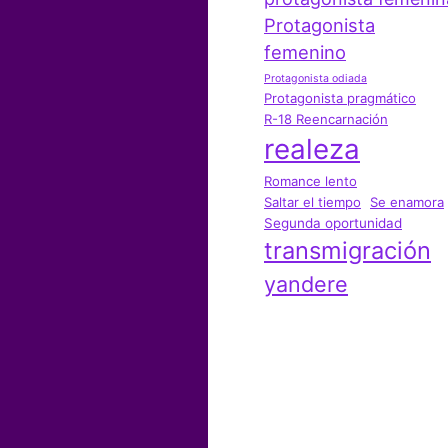
Protagonista
femenino
Protagonista odiada
Protagonista pragmático
R-18 Reencarnación
realeza
Romance lento
Saltar el tiempo
Se enamora
Segunda oportunidad
transmigración
yandere