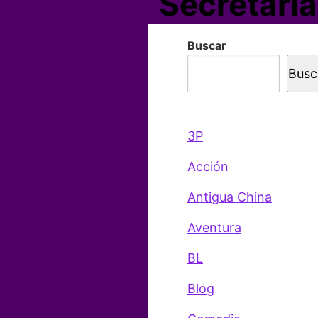
Secretaria
Buscar
Busc
3P
Acción
Antigua China
Aventura
BL
Blog