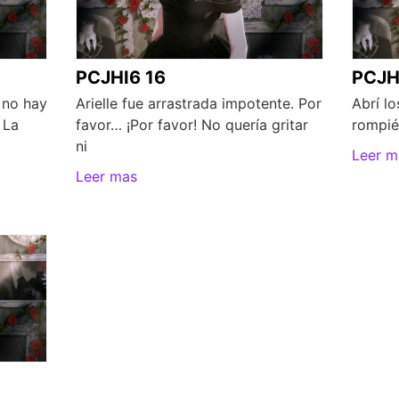
PCJHI6 16
PCJH
 no hay
Arielle fue arrastrada impotente. Por
Abrí lo
 La
favor… ¡Por favor! No quería gritar
rompié
ni
Leer m
Leer mas