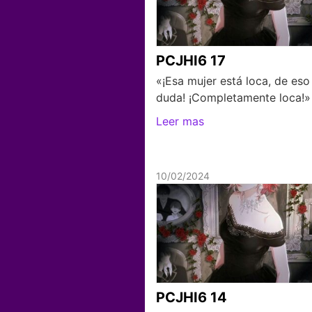
PCJHI6 17
«¡Esa mujer está loca, de eso
duda! ¡Completamente loca!»
Leer mas
10/02/2024
PCJHI6 14