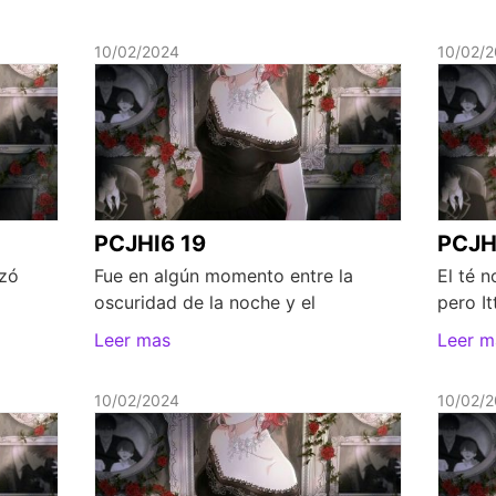
10/02/2024
10/02/
PCJHI6 19
PCJH
izó
Fue en algún momento entre la
El té n
oscuridad de la noche y el
pero I
Leer mas
Leer m
10/02/2024
10/02/