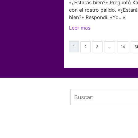
«¿Estarás bien?» Preguntó Ka
con el rostro pálido. «¿Estará
bien?» Respondí. «Yo…»
Leer mas
1
2
3
…
14
S