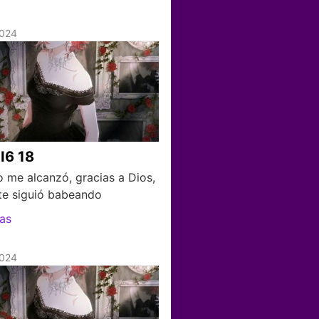
2024
I6 18
o me alcanzó, gracias a Dios,
tte siguió babeando
as
2024