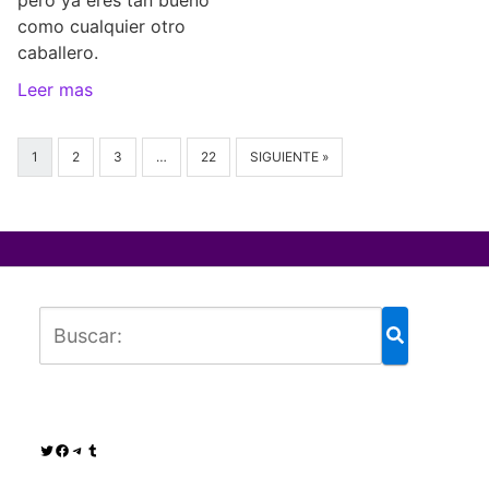
como cualquier otro
caballero.
Leer mas
1
2
3
…
22
SIGUIENTE »
Twitter
Facebook
Telegram
Tumblr