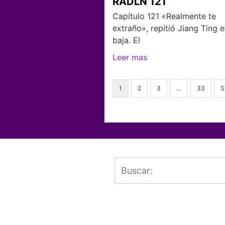
RADLN 121
Capítulo 121 «Realmente te
extraño», repitió Jiang Ting 
baja. El
Leer mas
1
2
3
…
33
S