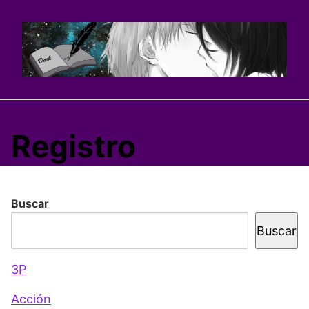
Saltar
al
contenido
Registro
Buscar
Buscar
3P
Acción