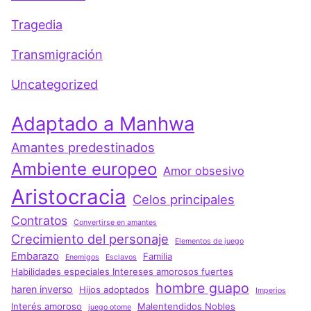
Tragedia
Transmigración
Uncategorized
Adaptado a Manhwa
Amantes predestinados
Ambiente europeo
Amor obsesivo
Aristocracia
Celos principales
Contratos
Convertirse en amantes
Crecimiento del personaje
Elementos de juego
Embarazo
Familia
Enemigos
Esclavos
Habilidades especiales Intereses amorosos fuertes
hombre guapo
haren inverso
Hijos adoptados
Imperios
Interés amoroso
Malentendidos Nobles
juego otome