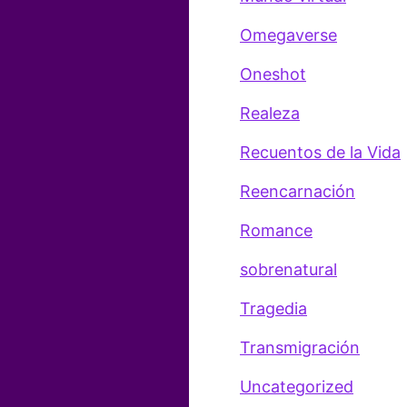
Omegaverse
Oneshot
Realeza
Recuentos de la Vida
Reencarnación
Romance
sobrenatural
Tragedia
Transmigración
Uncategorized