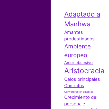
Adaptado a
Manhwa
Amantes
predestinados
Ambiente
europeo
Amor obsesivo
Aristocracia
Celos principales
Contratos
Convertirse en amantes
Crecimiento del
personaje