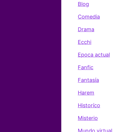
Blog
Comedia
Drama
Ecchi
Epoca actual
Fanfic
Fantasía
Harem
Historíco
Misterio
Mundo virtual