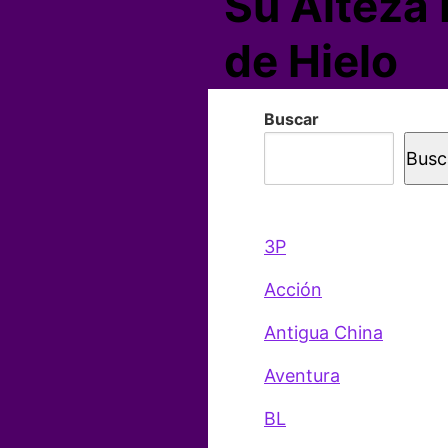
Su Alteza 
de Hielo
Buscar
Busc
3P
Acción
Antigua China
Aventura
BL