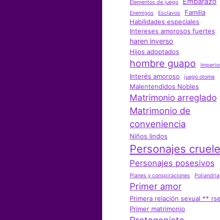
Embarazo
Elementos de juego
Familia
Enemigos
Esclavos
Habilidades especiales
Intereses amorosos fuertes
haren inverso
Hijos adoptados
hombre guapo
Imperio
Interés amoroso
juego otome
Malentendidos Nobles
Matrimonio arreglado
Matrimonio de
conveniencia
Niños lindos
Personajes cruel
Personajes posesivos
Planes y conspiraciones
Poliandria
Primer amor
Primera relación sexual ** rs
Primer matrimonio