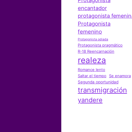
Protagonista
encantador
protagonista femenin
Protagonista
femenino
Protagonista odiada
Protagonista pragmático
R-18 Reencarnación
realeza
Romance lento
Saltar el tiempo
Se enamora
Segunda oportunidad
transmigración
yandere