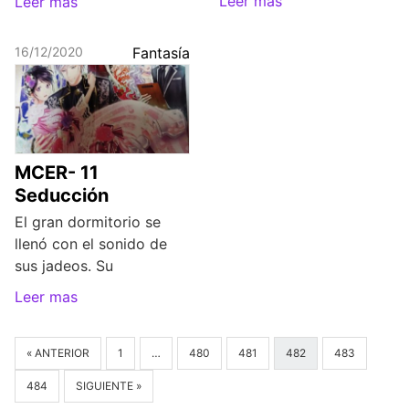
Leer mas
Leer mas
16/12/2020
Fantasía
MCER- 11
Seducción
El gran dormitorio se
llenó con el sonido de
sus jadeos. Su
Leer mas
« ANTERIOR
1
…
480
481
482
483
484
SIGUIENTE »