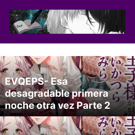
Saltar
al
contenido
EVQEPS- Esa
desagradable primera
noche otra vez Parte 2