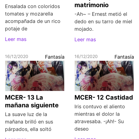
matrimonio
Ensalada con coloridos
tomates y mozarella
-Ah~ – Ernest metió el
acompañada de un rico
dedo en su tarro de miel
potaje de
mojado.
Leer mas
Leer mas
16/12/2020
Fantasía
16/12/2020
Fantasía
MCER- 13 La
MCER- 12 Castidad
mañana siguiente
Iris contuvo el aliento
mientras el dolor la
La suave luz de la
atravesaba. -¡Ah!- Su
mañana brilló en sus
deseo
párpados, ella soltó