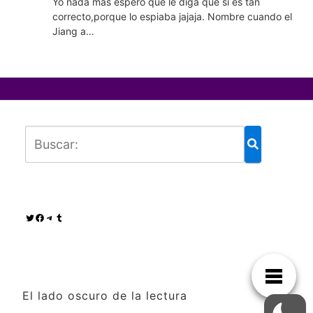
Yo nada más espero que le diga que si es tan
correcto,porque lo espiaba jajaja. Nombre cuando el
Jiang a…
Twitter
Facebook
Telegram
Tumblr
El lado oscuro de la lectura